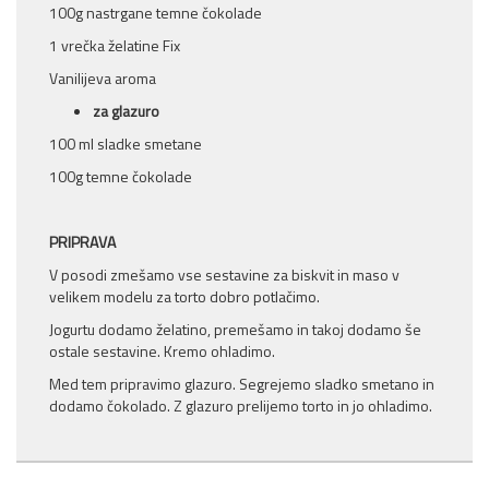
100g nastrgane temne čokolade
1 vrečka želatine Fix
Vanilijeva aroma
za glazuro
100 ml sladke smetane
100g temne čokolade
PRIPRAVA
V posodi zmešamo vse sestavine za biskvit in maso v
velikem modelu za torto dobro potlačimo.
Jogurtu dodamo želatino, premešamo in takoj dodamo še
ostale sestavine. Kremo ohladimo.
Med tem pripravimo glazuro. Segrejemo sladko smetano in
dodamo čokolado. Z glazuro prelijemo torto in jo ohladimo.