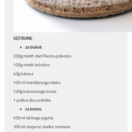
SESTAVINE
za biskvit
200g mletih diet Plazma piškotov
100g mletih lešnikov
40g kakava
100 ml mandljevega mleka
100g kokosovega masla
1 jedilna žlica eritritila
za kremo
500 ml lahkega jogurta
300 ml stepene sladke smetane