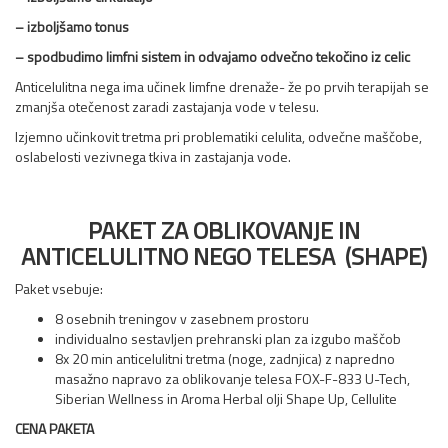
– izboljšamo tonus
– spodbudimo limfni sistem in odvajamo odvečno tekočino iz celic
Anticelulitna nega ima učinek limfne drenaže- že po prvih terapijah se
zmanjša otečenost zaradi zastajanja vode v telesu.
Izjemno učinkovit tretma pri problematiki celulita, odvečne maščobe,
oslabelosti vezivnega tkiva in zastajanja vode.
PAKET ZA OBLIKOVANJE IN
ANTICELULITNO NEGO TELESA (
SHAPE)
Paket vsebuje:
8 osebnih treningov v zasebnem prostoru
individualno sestavljen prehranski plan za izgubo maščob
8x 20 min anticelulitni tretma (noge, zadnjica) z napredno
masažno napravo za oblikovanje telesa FOX-F-833 U-Tech,
Siberian Wellness in Aroma Herbal olji Shape Up, Cellulite
CENA PAKETA