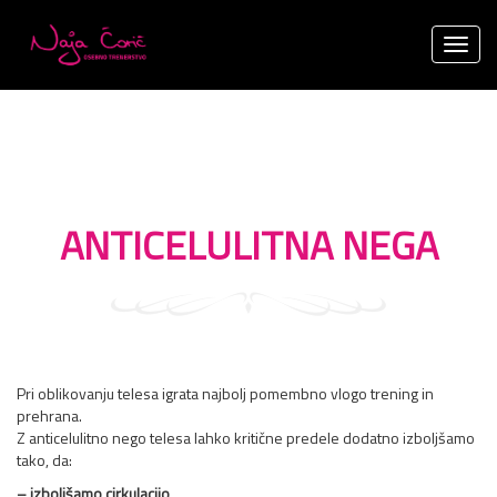
Toggl
naviga
ANTICELULITNA NEGA
Pri oblikovanju telesa igrata najbolj pomembno vlogo trening in
prehrana.
Z anticelulitno nego telesa lahko kritične predele dodatno izboljšamo
tako, da:
– izboljšamo cirkulacijo